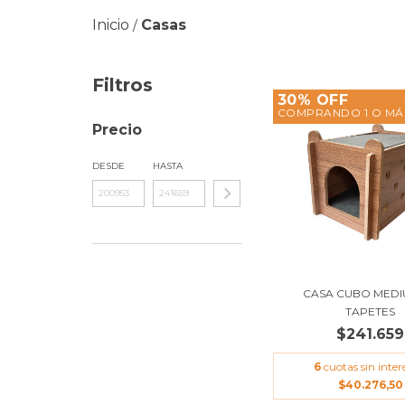
Inicio
Casas
/
Filtros
30% OFF
COMPRANDO 1 O MÁ
Precio
DESDE
HASTA
CASA CUBO MEDIU
TAPETES
$241.659
6
cuotas sin inter
$40.276,50