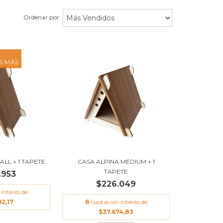
Ordenar por:
O MÁS
ALL + 1 TAPETE
CASA ALPINA MEDIUM + 1
TAPETE
.953
$226.049
 interés de
92,17
6
cuotas sin interés de
$37.674,83