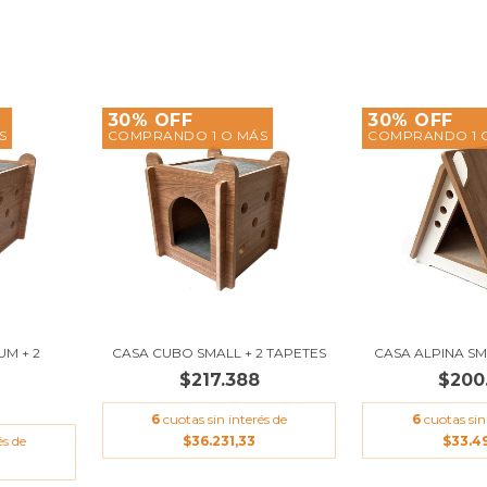
30% OFF
30% OFF
S
COMPRANDO 1 O MÁS
COMPRANDO 1 
M + 2
CASA CUBO SMALL + 2 TAPETES
CASA ALPINA SM
$217.388
$200
6
cuotas sin interés de
6
cuotas sin
és de
$36.231,33
$33.4